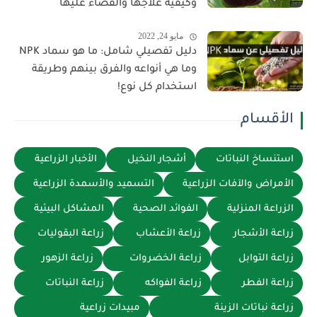
وكيفية علاجها والقضاء عليها
مايو 24, 2022
دليل تفصيلي شامل: ما هو سماد NPK
وما هي أنواعه والفرق بينهم وطريقة
استخدام كل نوع!
الأقسام
استنساخ النباتات
أشجار النخيل
الأخبار الزراعية
الأمراض والآفات الزراعية
التسميد والأسمدة الزراعية
الزراعة المنزلية
الفوائد الصحية
المشاكل البيئية
زراعة الأشجار
زراعة الأعشاب
زراعة البقوليات
زراعة التوابل
زراعة الخضروات
زراعة الزهور
زراعة الفطر
زراعة الفواكه
زراعة النباتات
زراعة نباتات الزينة
مبيدات زراعية