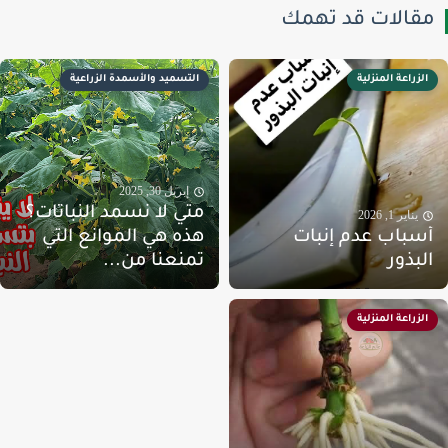
قالات قد تهمك
الزراعة المنزلية
التسميد والأسمدة الزراعية
إبريل 30, 2025
متي لا نسمد النباتات؟
يناير 1, 2026
سباب عدم إنبات
هذه هي الموانع التي
لبذور
تمنعنا من...
الزراعة المنزلية