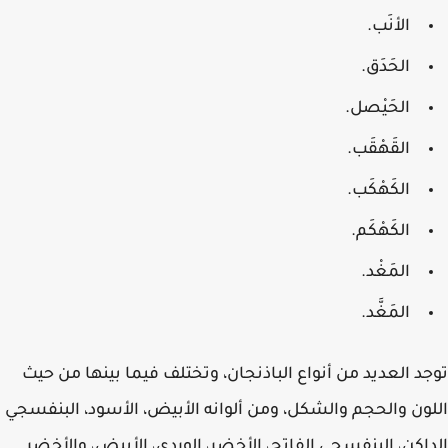
الأنَب.
الحَدَق.
الحَيْصل.
القَهْقَب.
الكَهْكَب.
الكَهْكَم.
المَغْد.
المَغَّد.
د العديد من أنواع الباذنجان، وتختلف فيما بينها من حيث
ون والحجم والشكل، ومن ألوانه الأبيض، الأسود، البنفسجي
اكن، البنفسجي الفاتح، الأخضر، الوردي، الأبيض، والأخضر