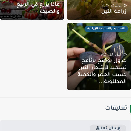
ماذا يزرع في الربيع
إبريل 22, 2025
راعة التين
والصيف
التسميد والأسمدة الزراعية
أكتوبر 23, 2024
دول يوضح برنامج
سميد لأشجار التين
سب العمر والكمية
لمطلوبة...
عليقات
إرسال تعليق