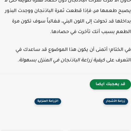
ل ألا تترك ثمرات الباذنجان دون حصاد لفترة طويلة حتى لا
ح طعمها مر، فإذا قطعت ثمرة الباذنجان ووجدت البذور
خلها قد تحولت إلى اللون البني، فغالباً سوف تكون مرة
عم بسبب أنك تأخرت في حصادها.
الختام؛ أتمنى أن يكون هذا الموضوع قد ساعدك في
عرف على
كيفية زراعة الباذنجان في المنزل بسهولة
.
قد يعجبك ايضا
زراعة الأشجار
الزراعة المنزلية