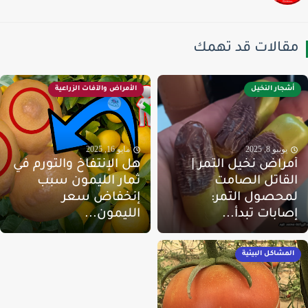
قالات قد تهمك
أشجار النخيل
الأمراض والآفات الزراعية
يونيو 8, 2025
مايو 16, 2025
مراض نخيل التمر |
هل الإنتفاخ والتورم في
لقاتل الصامت
ثمار الليمون سبب
محصول التمر:
إنخفاض سعر
صابات تبدأ...
الليمون...
المشاكل البيئية