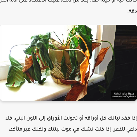
ت حية أو ميتة حقًا. بدلاً من ذلك، عليك الاعتماد على أدلة أكثر
.
 فقد نباتك كل أوراقه أو تحولت الأوراق إلى اللون البني، فلا
ي للذعر. إذا كنت تشك في موت نبتتك ولكنك غير متأكد،