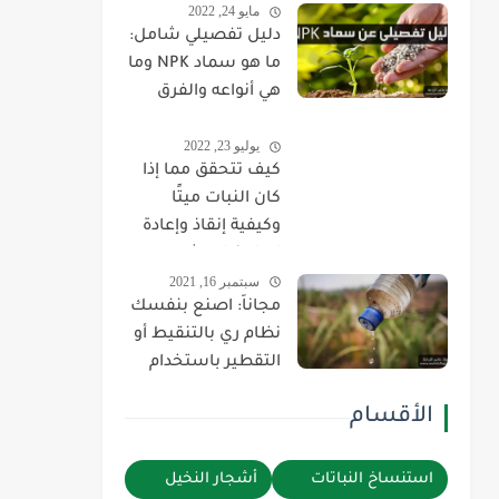
مايو 24, 2022
وطريقة استخدامها
دليل تفصيلي شامل:
بالتفصيل
ما هو سماد NPK وما
هي أنواعه والفرق
بينهم وطريقة
يوليو 23, 2022
استخدام كل نوع!
كيف تتحقق مما إذا
كان النبات ميتًا
وكيفية إنقاذ وإعادة
إحياء نبات شبه ميت
سبتمبر 16, 2021
مجاناً: اصنع بنفسك
نظام ري بالتنقيط أو
التقطير باستخدام
زجاجة بلاستيكية في
الأقسام
أقل من 5 دقائق
استنساخ النباتات
أشجار النخيل