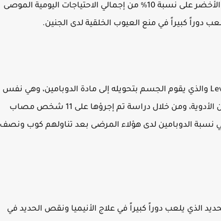
يحتوي كوب واحد من الفول الأخضر على نسبة 10% من إجمالي الاحتياجات اليومية الموصى
دوراً كبيراً في منع العيوب الخلقية لدى الجنين.
الفول الأخضر يحتوي على مركب الليفودوبا Levodopa والذي يقوم الجسم بتحويله إلى مادة الدوبامين، وهي نفس
المادة التي يحصل عليها مرضى الشلل الرعاش من الأدوية، ومن خلال دراسة تم إجرؤها على 11 شخص مصاب
في نسبة الدوبامين لدى هؤلاء المرضى بعد تناولهم كوب ونصف
يد الذي يلعب دوراً كبيراً في علاج الأنيميا ونقص الحديد في