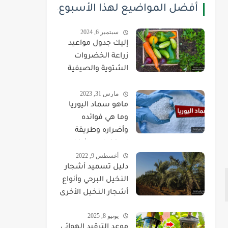
أفضل المواضيع لهذا الأسبوع
سبتمبر 6, 2024
إليك جدول مواعيد
زراعة الخضروات
الشتوية والصيفية
بحسب الصنف
مارس 31, 2023
والشهر
ماهو سماد اليوريا
وما هي فوائده
وأضراره وطريقة
استخدامه بشكل
أغسطس 9, 2022
صحيح
دليل تسميد أشجار
النخيل البرحي وأنواع
أشجار النخيل الأخرى
يونيو 8, 2025
موعد الترقيد الهوائي