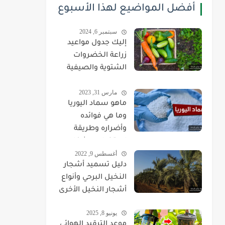
أفضل المواضيع لهذا الأسبوع
سبتمبر 6, 2024
إليك جدول مواعيد
زراعة الخضروات
الشتوية والصيفية
بحسب الصنف
مارس 31, 2023
والشهر
ماهو سماد اليوريا
وما هي فوائده
وأضراره وطريقة
استخدامه بشكل
أغسطس 9, 2022
صحيح
دليل تسميد أشجار
النخيل البرحي وأنواع
أشجار النخيل الأخرى
يونيو 8, 2025
موعد الترقيد الهوائي