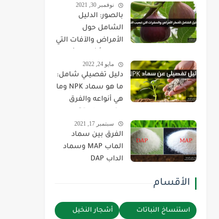
نوفمبر 30, 2021
بالصور: الدليل
الشامل حول
الأمراض والآفات التي
تصيب أشجار وثمار
مايو 24, 2022
التين وكيفية علاجها
دليل تفصيلي شامل:
والقضاء عليها
ما هو سماد NPK وما
هي أنواعه والفرق
بينهم وطريقة
سبتمبر 17, 2021
استخدام كل نوع!
الفرق بين سماد
الماب MAP وسماد
الداب DAP
واستخدامات كلا
الأقسام
منهما وأيهما
الأفضل في الزراعة
استنساخ النباتات
أشجار النخيل