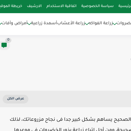
رئيسية
سياسة الخصوصية
اتفاقية الاستخدام
الارشيف
خريطة الموقع
خضروات
زراعة الفواكه
زراعة الأعشاب
أسمدة زراعية
أمراض وآفات
0
د الصحيح يساهم بشكل كبير جدا فى نجاح مزروعاتك، لذلك
حيحة، ومن أجل اتباع زراعة بذور الخضروات فى موعدها