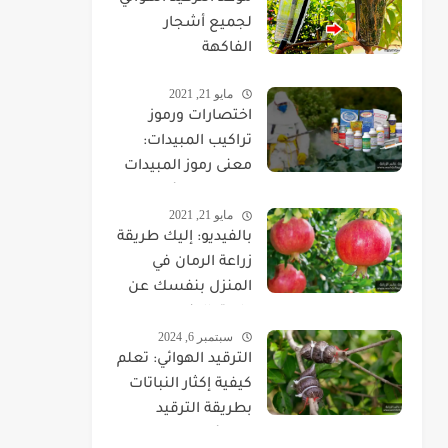
لجميع أشجار
الفاكهة
مايو 21, 2021
اختصارات ورموز
تراكيب المبيدات:
معنى رموز المبيدات
الزراعية وفائدتها
مايو 21, 2021
وطريقة استخدامها
بالفيديو: إليك طريقة
بالتفصيل
زراعة الرمان في
المنزل بنفسك عن
طريق البذور
سبتمبر 6, 2024
والشتلات
الترقيد الهوائي: تعلم
كيفية إكثار النباتات
بطريقة الترقيد
الهوائي