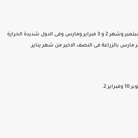
يزرع الباذنجان فى شهر7-8-9 يوليو واغسطس وسبتمبر وشهر 2 و 3 فبراير ومارس وفى الدول شديدة الحرارة
رس بالزراعة فى النصف الاخير من شهر يناير.