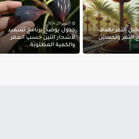
أكتوبر 23, 2024
يل التمر بهدف
جدول يوضح برنامج تسميد
اج التمر وتحسين
لأشجار التين حسب العمر
والكمية المطلوبة...