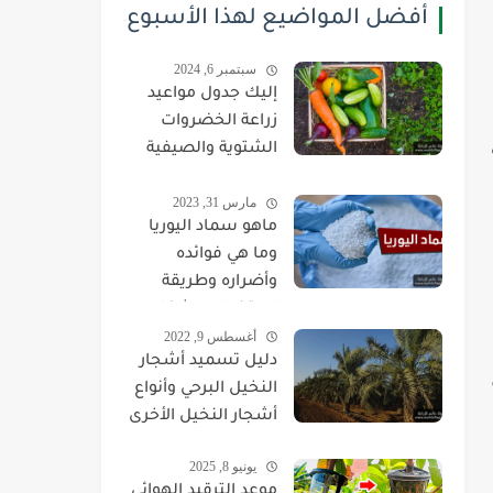
أفضل المواضيع لهذا الأسبوع
سبتمبر 6, 2024
إليك جدول مواعيد
زراعة الخضروات
الشتوية والصيفية
بحسب الصنف
مارس 31, 2023
والشهر
ماهو سماد اليوريا
وما هي فوائده
وأضراره وطريقة
استخدامه بشكل
أغسطس 9, 2022
صحيح
دليل تسميد أشجار
النخيل البرحي وأنواع
أشجار النخيل الأخرى
يونيو 8, 2025
موعد الترقيد الهوائي