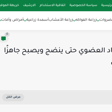
رئيسية
سياسة الخصوصية
اتفاقية الاستخدام
الارشيف
خريطة الموقع
خضروات
زراعة الفواكه
زراعة الأعشاب
أسمدة زراعية
أمراض وآفات
0
 العضوي حتى ينضج ويصبح جاهزًا