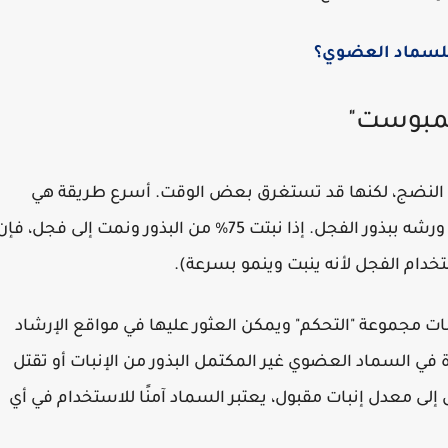
للسماد العضوي؟
كمبوست"
ل النضج، لكنها قد تستغرق بعض الوقت. أسرع طريقة هي
وضع بعض السماد العضوي في عدد 2 إناء زراعة ورشه ببذور الفجل. إذا نبتت 75% من البذور ونمت إلى فجل، فإ
دام الفجل لأنه ينبت وينمو بسرعة).
ات مجموعة "التحكم" ويمكن العثور عليها في مواقع الإرشاد
 في السماد العضوي غير المكتمل البذور من الإنبات أو تقتل
إلى معدل إنبات مقبول، يعتبر السماد آمنًا للاستخدام في أي