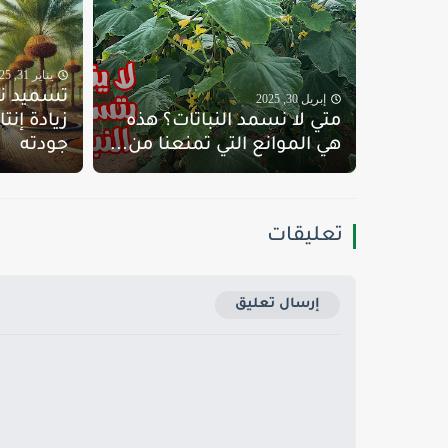
يناير 31, 2025
تسميد نخ
إبريل 30, 2025
متي لا نسمد النباتات؟ هذه
زيادة إنت
هي الموانع التي تمنعنا من...
جودته
تعليقات
إرسال تعليق