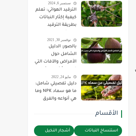
سبتمبر 6, 2024
وطريقة استخدامها
الترقيد الهوائي: تعلم
بالتفصيل
كيفية إكثار النباتات
بطريقة الترقيد
الهوائي
نوفمبر 30, 2021
بالصور: الدليل
الشامل حول
الأمراض والآفات التي
ن
تصيب أشجار وثمار
مايو 24, 2022
التين وكيفية علاجها
دليل تفصيلي شامل:
والقضاء عليها
ما هو سماد NPK وما
هي أنواعه والفرق
بينهم وطريقة
الأقسام
استخدام كل نوع!
استنساخ النباتات
أشجار النخيل