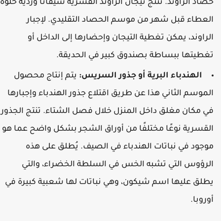
صاد الراوند. تنتج تيجان الراوند القسرية سيقانًا وردية حلوة
لعطاء قبل شهر من موسم الحصاد التقليدي. لإجبار
لراوند، يمكن تغطية التيجان وإحضارها إلى الداخل أو
غطيتها ببساطة بصندوق كبير في الحديقة.
الهندباء البرية أو جذور السريس:
يتم إنتاج محصول
لموسم الثاني هذا عن طريق اقتلاع جذور الهندباء وإجبارها
ي مكان مغلق داخل المنزل خلال فصل الشتاء. تنتج الجذور
لقسرية نوعًا مختلفًا من أوراق الشجر بشكل واضح عما هو
وجود في نباتات الهندباء في الصيف. يُطلق على هذه
لرؤوس التي تشبه الخس في السلطة الخضراء، والتي
طلق عليها اسم شيكون، وهي نباتات لها شعبية كبيرة في
وروبا.