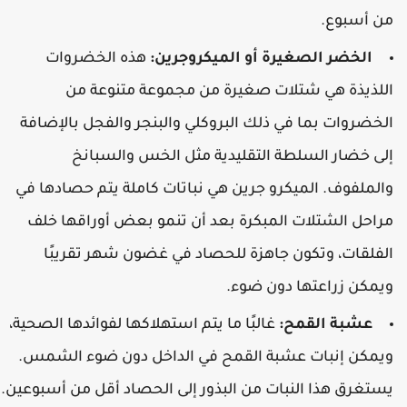
ن أسبوع.
الخضر الصغيرة أو الميكروجرين:
هذه الخضروات
للذيذة هي شتلات صغيرة من مجموعة متنوعة من
لخضروات بما في ذلك البروكلي والبنجر والفجل بالإضافة
لى خضار السلطة التقليدية مثل الخس والسبانخ
الملفوف. الميكرو جرين هي نباتات كاملة يتم حصادها في
راحل الشتلات المبكرة بعد أن تنمو بعض أوراقها خلف
لفلقات، وتكون جاهزة للحصاد في غضون شهر تقريبًا
يمكن زراعتها دون ضوء.
عشبة القمح:
غالبًا ما يتم استهلاكها لفوائدها الصحية،
يمكن إنبات عشبة القمح في الداخل دون ضوء الشمس.
ستغرق هذا النبات من البذور إلى الحصاد أقل من أسبوعين.