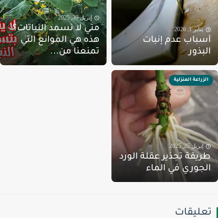
إبريل 30, 2025
متي لا نسمد النباتات؟
يناير 1, 2026
سباب عدم إنبات
هذه هي الموانع التي
لبذور
تمنعنا من...
الزراعة المنزلية
إبريل 25, 2025
ريقة تجذير عقلة الورد
لجوري في الماء
عليقات