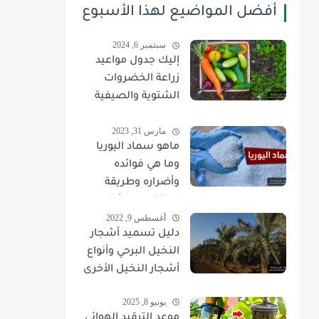
أفضل المواضيع لهذا الأسبوع
سبتمبر 6, 2024
إليك جدول مواعيد
زراعة الخضروات
الشتوية والصيفية
بحسب الصنف
مارس 31, 2023
والشهر
ماهو سماد اليوريا
وما هي فوائده
وأضراره وطريقة
استخدامه بشكل
أغسطس 9, 2022
صحيح
دليل تسميد أشجار
النخيل البرحي وأنواع
أشجار النخيل الأخرى
يونيو 8, 2025
موعد الترقيد الهوائي