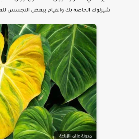
شيرلوك الخاصة بك والقيام ببعض التجسس للعثور