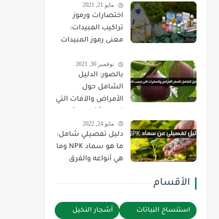
مايو 21, 2021
اختصارات ورموز
تراكيب المبيدات:
معنى رموز المبيدات
الزراعية وفائدتها
نوفمبر 30, 2021
وطريقة استخدامها
بالصور: الدليل
بالتفصيل
الشامل حول
الأمراض والآفات التي
تصيب أشجار وثمار
مايو 24, 2022
التين وكيفية علاجها
دليل تفصيلي شامل:
والقضاء عليها
ما هو سماد NPK وما
هي أنواعه والفرق
بينهم وطريقة
الأقسام
استخدام كل نوع!
استنساخ النباتات
أشجار النخيل