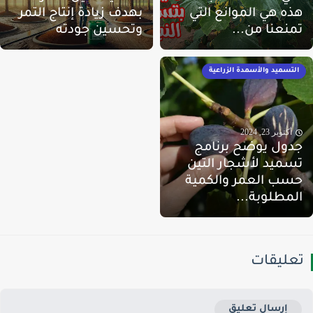
ذه هي الموانع التي
بهدف زيادة إنتاج التمر
منعنا من...
وتحسين جودته
التسميد والأسمدة الزراعية
أكتوبر 23, 2024
دول يوضح برنامج
سميد لأشجار التين
سب العمر والكمية
لمطلوبة...
عليقات
إرسال تعليق