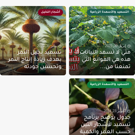
التسميد والأسمدة الزراعية
أشجار النخيل
إبريل 30, 2025
يناير 31, 2025
تي لا نسمد النباتات؟
تسميد نخيل التمر
ذه هي الموانع التي
بهدف زيادة إنتاج التمر
منعنا من...
وتحسين جودته
التسميد والأسمدة الزراعية
أكتوبر 23, 2024
دول يوضح برنامج
سميد لأشجار التين
سب العمر والكمية